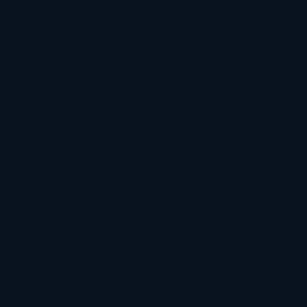
李四
2026-05-08 00:39:08
悟空体育用户体验从整体体验角度来看，悟空体
育在部分功能方面表现较为稳定。
李四
2026-05-08 04:26:39
在实际使用过程中，部分用户认为悟空体育在体
验方面表现较为稳定。
王五
2026-05-07 23:58:16
部分用户在体验平台服务时，会对悟空体育进行
一定程度的了解。
李四
2026-05-08 06:17:58