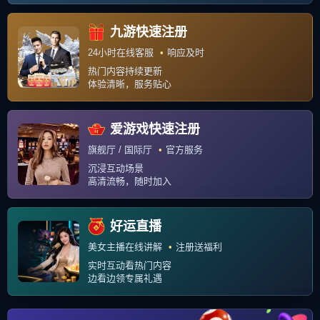
的
悟空体育手机版官网入口
了解。
悟空体育平台服务体系
随着互联网平台的不断发展，悟空体育逐渐出现在更多用
户视野中。
不少用户在搜索相关信息时，都会看到关于悟空体育的介
绍与分析。
一些用户在了解平台时，会通过多方面渠道获取关于悟空
体育的信息。