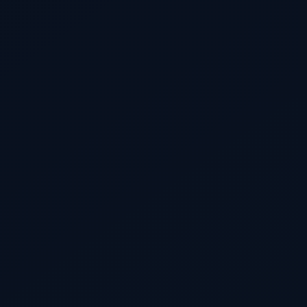
赞赏
0
本文由 @小小艺只 于2026-05-07发布在 悟空体育「中国」官
方网站 - 世界杯 World Cup官方合作指定，如有疑问，请联系
我们。
上一篇：
悟空体育到底怎么样？全面解析
下一篇：
使用悟空体育是一种怎样的体验
相关文章