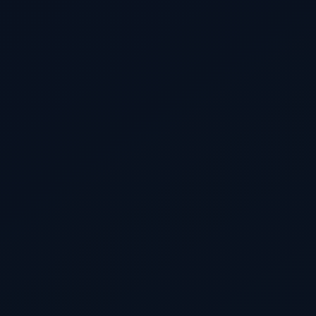
新手入门指南：悟空体育（实
平台服务特点中悟空体育手机
测）
版官网入口的表现详解
关于悟空体育app官网入口的平
关于悟空体育app官网入口的功
台服务介绍操作教程
能特点使用指南（实测）
悟空体育到底怎么样？详解
关于悟空体育app官网入口的平
台服务特点功能介绍