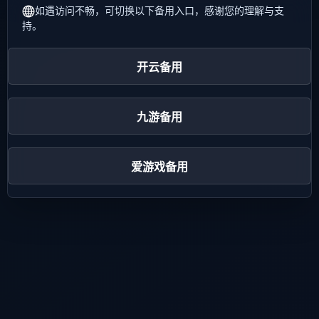
不少用户表示，悟空体育在使用过程中整体操作流程较为
简单。
悟空体育平台功能总结
随着用户需求不断变化，悟空体育在功能设计方面也进行
了多次调整。
对于初次接触相关平台的用户来说，悟空体育的基本功能
结构比较容易理解。