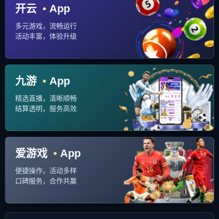
悟空体育平台优势分析
对于一些新用户来说，了解悟空体育的功能结构是
悟空体
育app官网入口
非常重要的一步。
在当前互联网平台竞争日益激烈的情况下，悟空体育也在
不断完善自身服务。