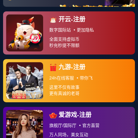
部分用户在体验平台服务时，会对悟空体育进行一定程度
的了解。
悟空体育平台服务介绍
对于一些用户来说，了解悟空体育的基本服务内容可以帮
助更好认识该平台。