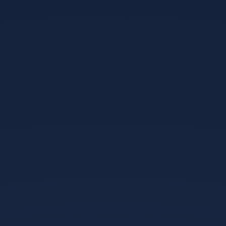
在当前互联网环境中，许多用户在选择平台时都会了解悟
空体育的相关信息。
悟空体育系统功能解析
对于一些新用户来说，了解悟空体育的功能结构是
悟空体
育
非常重要的一步。
对于很多新用户来说，了解悟空体育的主要功能和使用方
式是非常重要的一步。