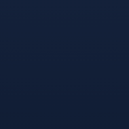
李四
2026-05-11 04:50:16
悟空体育常见问题解答从整体角度来看，悟空体
育在平台服务方面具有一定特点。
李四
2026-05-11 06:20:13
不少用户在搜索相关信息时，都会看到关于悟空
体育的介绍与分析。
王五
2026-05-11 07:16:03
在当前互联网环境中，许多用户在选择平台时都
会了解悟空体育的相关信息。