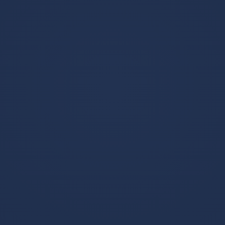
为什么越来越多人选择悟空体
为什么越来越多人选择悟空体
育app官网入口
育
如何使用悟空体育手机版官网
关于悟空体育的平台核心功能
入口操作教程
操作教程
使用悟空体育app官网入口是一
为什么越来越多人选择悟空体
种怎样的体验（实测）
育app官网入口
有话要说...