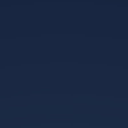
在平台不断发展的背景下，悟空体育也逐渐进行了一些功
能优化。
悟空体育平台体验分享
在实际使用过程中，部分用户认为悟空体育在体验方面表
现较为稳定。
从整体体验角度来看，悟空体育在部分功能方面表现较为
稳定。
在实际使用过程中，部分用户认为悟空体育在体验方面表
现较为稳定。