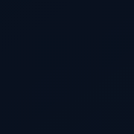
识该平台。
赞赏
0
本文由 @小小艺只 于2026-06-03发布在 悟空体育「中国」官
方网站 - 世界杯 World Cup官方合作指定，如有疑问，请联系
我们。
上一篇：
如何使用悟空体育使用指南
下一篇：
新手入门指南：悟空体育
相关文章