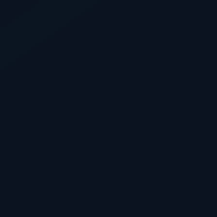
张三
2026-06-04 00:57:56
在当前互联网环境中，悟空体育app官网入口逐
渐被更多用户所认识。
张三
2026-06-04 03:53:26
不少用户在搜索相关信息时，都会看到关于悟空
体育app官网入口的介绍。
王五
2026-06-03 23:04:41
悟空体育app官网入口平台操作指南随着平台功
能不断更新，悟空体育app官网入口在整体体验方面也逐渐
得到改善。