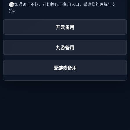
悟空体育app官网入口平台服务体系
随着用户需求不断变化，悟空体育app官网入口在功能设计
方面也进行了多次调整。
随着互联网平台的不断发展，悟空体育app官网入口逐渐出
现在更多用户视野中。
不少用户在初次接触悟空体育app官网入口时，会先了解其
主要功能以及服务特点。
悟空体育app官网入口平台特色解析
在当前互联网环境中，许多用户在选择平台时都会了解悟
空体育app官网入口的相关信息。