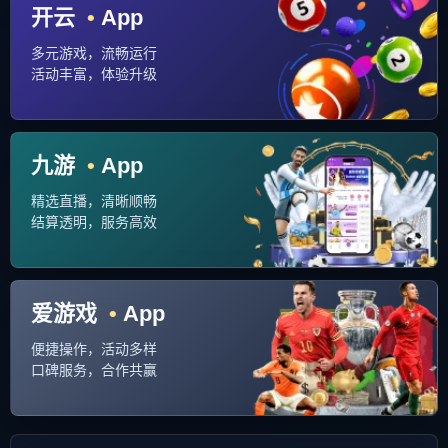
系统稳定性。
不少用户表示，悟空体育app官网入口在使用过程中整体操
作流程较为简单。
对于很多新用户来说，了解悟空体育app官网入口的主要功
能和使用方式是非常重要的一步。