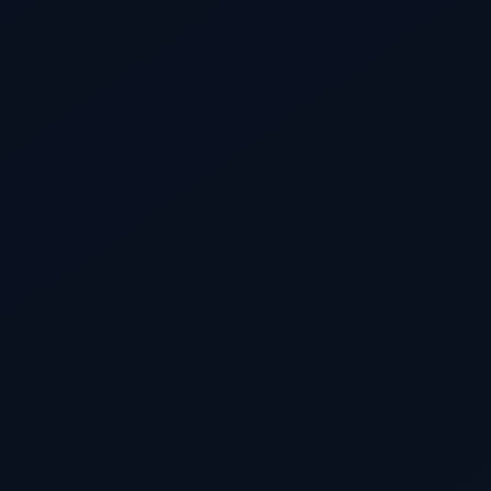
悟空体育手机版官网入口到底
平台性能分析深度分析：悟空
怎么样？详解（干货）
体育手机版官网入口（推荐）
全面解析：悟空体育手机版官
使用悟空体育手机版官网入口
网入口
是一种怎样的体验