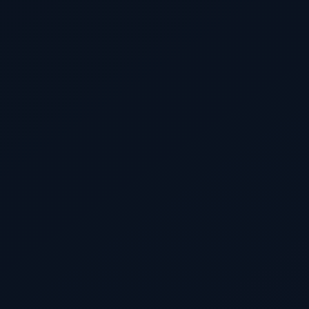
李四
2026-06-04 01:25:48
悟空体育app官网入口用户体验从整体来看，悟
空体育app官网入口在用户体验方面也在不断优化。
李四
2026-06-03 20:24:25
随着平台功能不断更新，悟空体育app官网入口
在整体体验方面也逐渐得到改善。
李四
2026-06-04 01:53:51
部分用户在体验平台服务时，会对悟空体育app
官网入口进行一定程度的了解。