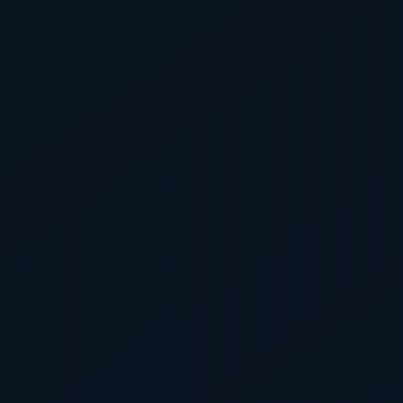
王五
2026-06-04 01:31:30
悟空体育app官网入口使用方法一些用户在使用
相关服务时会关注悟空体育app官网入口的系统稳定性。
李四
2026-06-03 23:22:35
不少用户表示，悟空体育app官网入口在使用过
程中整体操作流程较为简单。
李四
2026-06-03 22:09:52
对于很多新用户来说，了解悟空体育app官网入
口的主要功能和使用方式是非常重要的一步。
李四
2026-06-04 05:43:12
悟空体育app官网入口平台服务体系随着用户需
求不断变化，悟空体育app官网入口在功能设计方面也进行