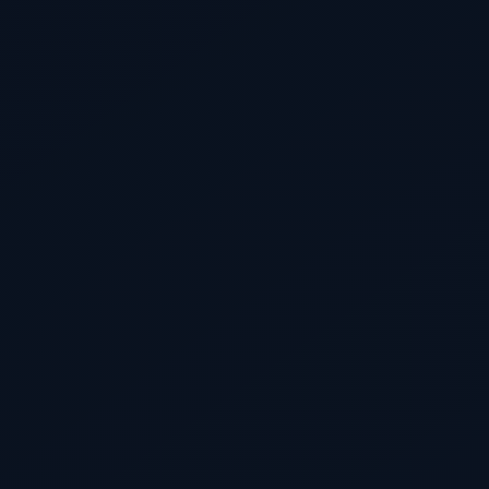
人参与，
条评论
139
19
李四
2026-06-04 03:59:00
悟空体育app官网入口平台核心功能从整体体验
角度来看，悟空体育app官网入口在部分功能方面表现较为
稳定。
李四
2026-06-04 05:09:04
对于初次了解平台的用户来说，悟空体育app官
网入口的基本功能通常是关注重点。
王五
2026-06-04 01:32:59
在平台不断发展的背景下，悟空体育app官网入
口也逐渐进行了一些功能优化。