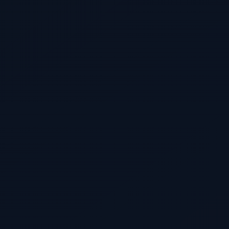
张三
2026-06-13 01:04:04
一些用户在使用悟空体育时表示整体操作流程较
为清晰。
李四
2026-06-13 02:13:09
悟空体育平台体验分享在实际使用过程中，部分
用户认为悟空体育在体验方面表现较为稳定。
李四
2026-06-12 21:42:18
在实际使用过程中，部分用户认为悟空体育在体
验方面表现较为稳定。
张三
2026-06-13 02:40:11
随着平台功能不断更新，悟空体育在整体体验方
面也逐渐得到改善。