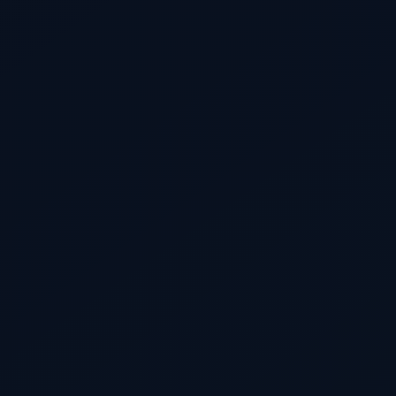
赞赏
0
本文由 @小小艺只 于2026-06-12发布在 悟空体育「中国」官
方网站 - 世界杯 World Cup官方合作指定，如有疑问，请联系
我们。
上一篇：
关于悟空体育app官网入口的平台核心功能真实评测
下一篇：
悟空体育手机版官网入口到底怎么样？功能介绍
相关文章