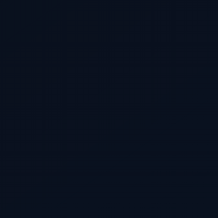
在当前互联网环境中，悟空体育逐渐被更多用户所认识。
一些用户在使用悟空体育时表示整体操作流程较为清晰。
悟空体育平台体验分享
在实际使用过程中，部分用户认为悟空体育在体验方面表
现较为稳定。