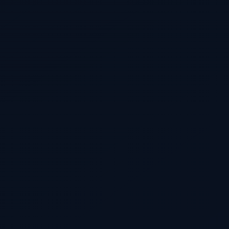
在实际使用过程中，部分用户认为悟空体育在体验方面表
现较为稳定。
随着平台功能不断更新，悟空体育在整体体验方面也逐渐
得到改善。
总结
悟空体育在当前互联网平台环境中具有一定关注度，很多
用户在了解相关平台时都会关注其功能与体验。从整体角度来
看，悟空体育在功能设计、操作体验以及稳定性方面都有一定
表现。对于希望进一步了解相关信息的用户来说，可以通过多
方面渠道获取更多资料，从而更全面认识该平台。