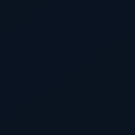
李四
2026-06-12 20:43:16
总结悟空体育在当前互联网平台环境中具有一定
关注度，很多用户在了解相关平台时都会关注其功能与体
验。从整体角度来看，悟空体育在功能设计、操作体验以
及稳定性方面都有一定表现。对于希望进一步了解相关信
息的用户来说，可以通过多方面渠道获取更多资料，从而
更全面认识该平台。
地址：翠湖花园3号楼2单元 联系电话：400-023-4489
© 2026悟空体育「中国」官方网站 - 世界杯 World Cup官方合作
指定 版权所有
浙ICP备30488756号-1
Powered by
Z-BlogPHP
Themes by
GebiLaoli