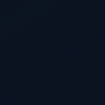
要功能以及服务特点。
李四
2026-04-17 01:35:15
随着平台功能不断更新，悟空体育在整体体验方
面也逐渐得到改善。
王五
2026-04-17 03:56:31
悟空体育功能特点从用户反馈来看，悟空体育在
部分功能设计方面具有一定特色。
李四
2026-04-17 00:56:27
对于很多新用户来说，了解悟空体育的主要功能
和使用方式是非常重要的一步。