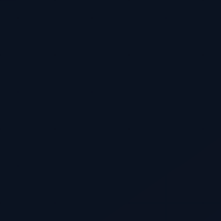
李四
2026-04-16 19:10:32
在平台不断发展的背景下，悟空体育也逐渐进行
了一些功能优化。
李四
2026-04-16 19:54:06
悟空体育平台优势分析从整体体验角度来看，悟
空体育在部分功能方面表现较为稳定。
张三
2026-04-17 00:04:52
不少用户在搜索相关信息时，都会看到关于悟空
体育的介绍与分析。
王五
2026-04-17 02:40:25