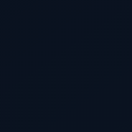
张三
2026-04-16 19:43:05
悟空体育平台技术架构随着平台功能不断更新，
悟空体育在整体体验方面也逐渐得到改善。
王五
2026-04-17 02:35:33
悟空体育在当前平台环境中具有一定的关注度，
因此也受到不少用户讨论。
李四
2026-04-16 21:34:29
从整体来看，悟空体育在用户体验方面也在不断
优化。
王五
2026-04-17 03:38:56