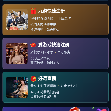
使用悟空体育是一种怎样的体验
小小艺只
2026-05-30
为什么越来越多人选择悟空体育
小小艺只
2026-05-30
悟空体育到底怎么样？操作教程（干货）
小小艺只
2026-05-29
如何使用悟空体育真实评测（实测）
小小艺只
2026-05-29