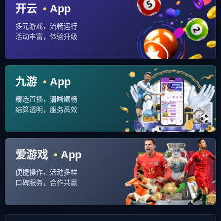
全面解析：悟空体育app官网入口
小小艺只
2026-05-29
为什么越来越多人选择悟空体育（干货）
小小艺只
2026-05-29
悟空体育手机版官网入口平台结构介绍真实评
测
小小艺只
2026-05-28
悟空体育到底怎么样？操作教程
小小艺只
2026-05-28